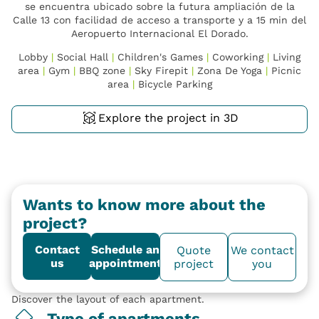
se encuentra ubicado sobre la futura ampliación de la
Calle 13 con facilidad de acceso a transporte y a 15 min del
Aeropuerto Internacional El Dorado.
Lobby
|
Social Hall
|
Children's Games
|
Coworking
|
Living
area
|
Gym
|
BBQ zone
|
Sky Firepit
|
Zona De Yoga
|
Picnic
area
|
Bicycle Parking
Explore the project in 3D
Wants to know more about the
project?
Contact
Schedule an
Quote
We contact
us
appointment
project
you
Discover the layout of each apartment.
Type of apartments