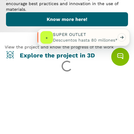
encourage best practices and innovation in the use of
materials.
Know more here!
SUPER OUTLET
*
Descuentos hasta 80 millones*
View the project and know the progress of the work
Explore the project in 3D
Explore the Brochure and dream big!
Would you like to know more details about this project?
Discover all the project details in its brochure.
Download Brochure
Did you like this project?