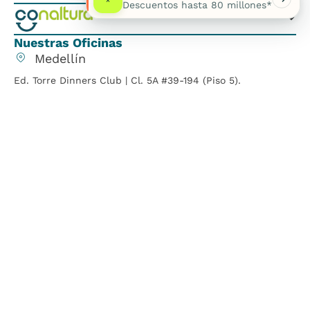
*
Descuentos hasta 80 millones*
Nuestras Oficinas
Medellín
Ed. Torre Dinners Club | Cl. 5A #39-194 (Piso 5).
(604) 266 22 77
Bogotá
Ed. Country Office | Cr. 19 #82-85 (Oficina 704).
(601) 432 1600
Barranquilla
Edificio Smart Office Center Carrera 51B No. 80 - 58
Oficina 1006
(+57) 312 469 0731