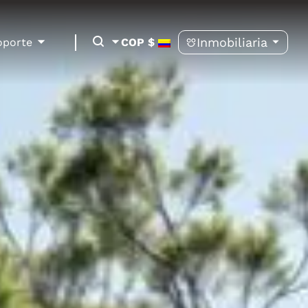
Inmobiliaria
oporte
COP $