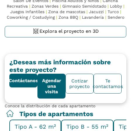
Salón De Eventos
|
Piscina Adultos y Niños
|
Cancha
Recreativa
|
Zonas Verdes
|
Gimnasio Semidotado
|
Lobby
|
Juegos Infantiles
|
Zona de mascotas
|
Jacuzzi
|
Turco
|
Coworking / Costudying
|
Zona BBQ
|
Lavandería
|
Sendero
Explora el proyecto en 3D
¿Deseas más información sobre
este proyecto?
Contáctanos
Agendar
Cotizar
Te
una
proyecto
contactamos
visita
Conoce la distribución de cada apartamento
Tipos de apartamentos
Tipo A - 62 m²
Tipo B - 55 m²
Tipo