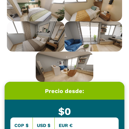
Precio desde:
$
0
COP $
USD $
EUR €