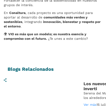
Fortalecer la conciencia de la sostenibilidad en nuestros
grupos de interés.
En
Conaltura
, cada proyecto es una oportunidad para
aportar al desarrollo de
comunidades más verdes y
sostenibles
, integrando
innovación, bienestar y respeto por
el entorno
.
🌍
VIO es más que un modelo; es nuestra esencia y
compromiso con el futuro.
¿Te unes a este cambio?
Blogs Relacionados
Los nuevos
inverti
Serena del Ma
los alrededor
Ver más
15 jul