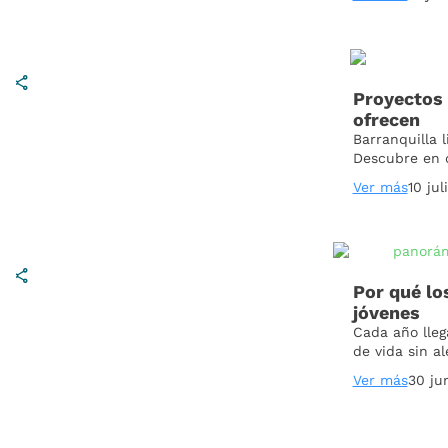
Proyectos 
ofrecen
Barranquilla 
Descubre en 
Ver más
10 jul
Por qué lo
jóvenes
Cada año lleg
de vida sin a
Ver más
30 ju