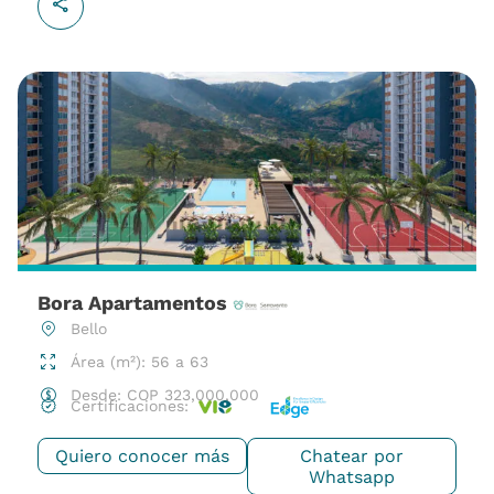
Bora Apartamentos
Bello
Área (m²): 56 a 63
Desde:
COP
323,000,000
Certificaciones:
Quiero conocer más
Chatear por
Whatsapp