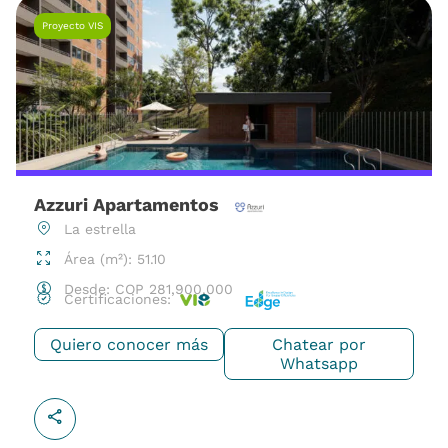
Proyecto VIS
Azzuri Apartamentos
La estrella
Área (m²): 51.10
Desde:
COP
281,900,000
Certificaciones:
Quiero conocer más
Chatear por
Whatsapp