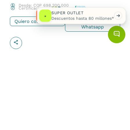
Desde:
COP
698,200,000
Certificaciones:
SUPER OUTLET
*
Descuentos hasta 80 millones*
Quiero conocer más
Chatear por
Whatsapp
Crista Apartamentos
Medellín