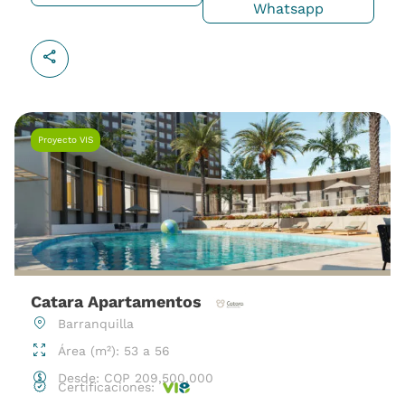
Whatsapp
Proyecto VIS
Catara Apartamentos
Barranquilla
Área (m²): 53 a 56
Desde:
COP
209,500,000
Certificaciones: