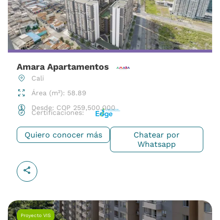
Amara Apartamentos
Cali
Área (m²): 58.89
Desde:
COP
259,500,000
Certificaciones:
Quiero conocer más
Chatear por
Whatsapp
Proyecto VIS