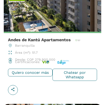
Andes de Kantú Apartamentos
Barranquilla
Área (m²): 51.7
Desde:
COP
279,900,000
Certificaciones:
Quiero conocer más
Chatear por
Whatsapp