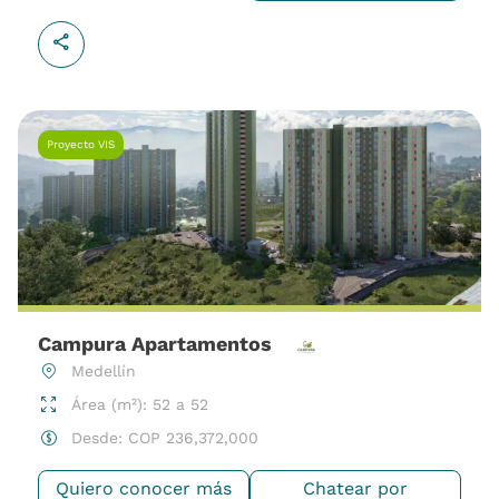
Proyecto VIS
Campura Apartamentos
Medellín
Área (m²): 52 a 52
Desde:
COP
236,372,000
Quiero conocer más
Chatear por