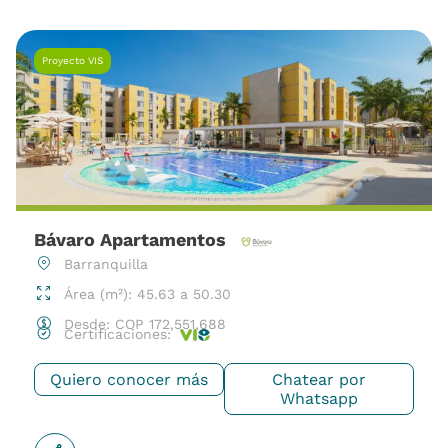
Proyecto VIS
Bávaro Apartamentos
Barranquilla
Área (m²): 45.63 a 50.30
Desde:
COP
172,551,688
Certificaciones:
Quiero conocer más
Chatear por
Whatsapp