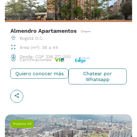
Almendro Apartamentos
Bogotá D.C.
Área (m²): 38 a 44
Desde:
COP
236,372,000
Certificaciones:
Quiero conocer más
Chatear por
Whatsapp
Proyecto VIS