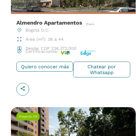
Almendro Apartamentos
Bogotá D.C.
Área (m²): 38 a 44
Desde:
COP
236,372,000
Certificaciones:
Quiero conocer más
Chatear por
Whatsapp
Proyecto VIS