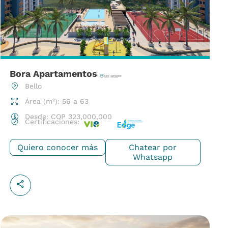
Bora Apartamentos
Bello
Área (m²): 56 a 63
Desde:
COP
323,000,000
Certificaciones:
Quiero conocer más
Chatear por
Whatsapp