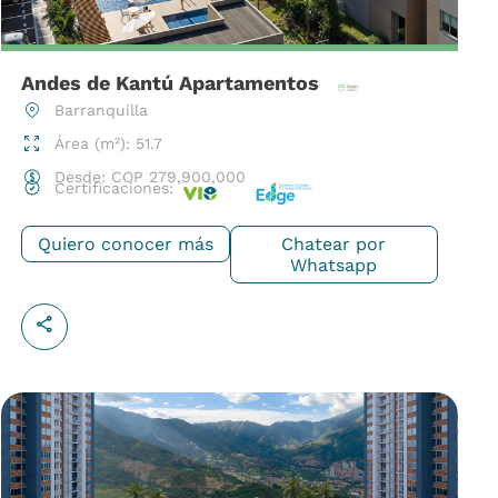
Andes de Kantú Apartamentos
Barranquilla
Área (m²): 51.7
Desde:
COP
279,900,000
Certificaciones:
Quiero conocer más
Chatear por
Whatsapp