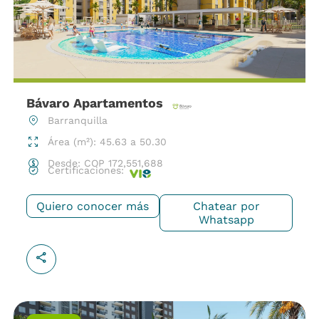
Bávaro Apartamentos
Barranquilla
Área (m²): 45.63 a 50.30
Desde:
COP
172,551,688
Certificaciones:
Quiero conocer más
Chatear por
Whatsapp