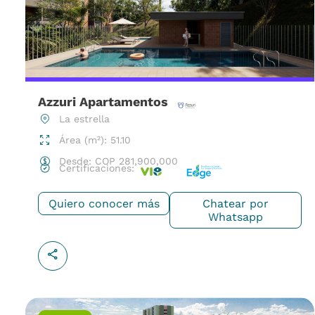
Azzuri Apartamentos
La estrella
Área (m²): 51.10
Desde:
COP
281,900,000
Certificaciones:
Quiero conocer más
Chatear por
Whatsapp