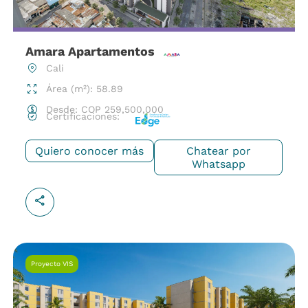
Amara Apartamentos
Cali
Área (m²): 58.89
Desde:
COP
259,500,000
Certificaciones:
Quiero conocer más
Chatear por
Whatsapp
Proyecto VIS