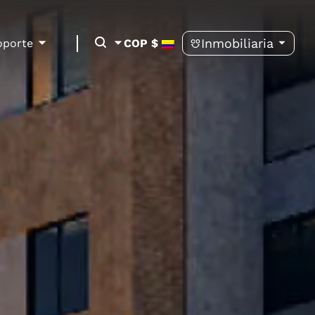
Inmobiliaria
oporte
COP $